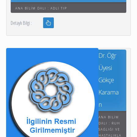
ANA BILIM DALI : ADLI TIP
Detaylı Bilgi :
Dr. Öğr
Üyesi
Gökçe
Karama
n
ANA BILIM
DALI : RUH
SAĞLIĞI VE
HASTALIKLA