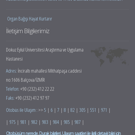
Organ Bağışı Hayat Kurtarır
İletişim Bilgilerimiz
Dokuz Eylül Üniversitesi Araştırma ve Uygulama
Hastanesi
Adres:
İnciraltı mahallesi Mithatpaşa caddesi
no:1606 Balçova/İZMİR
Telefon:
+90 (232) 412 22 22
Faks:
+90 (232) 412 97 97
Otobüs ile Ulaşım :
>>
5
|
6
|
7
|
8
|
82
|
305
|
551
|
971
|
|
975
|
981
|
982
|
983
|
984
|
985
|
987
|
Otobüsüm nerede, Durak bilgileri, Ulaşım saatleri ile ilgili detaylı bilgi için