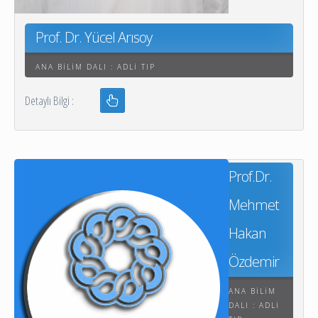
Prof. Dr. Yücel Arısoy
ANA BILIM DALI : ADLI TIP
Detaylı Bilgi :
Prof.Dr.
Mehmet
Hakan
Özdemir
ANA BILIM
DALI : ADLI