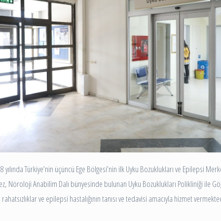
Tüm Birimleri Gör
Enfeksiyon Hastalıkları
Sıkça Sorulan Sorular
lik Birimi
Fizik Tedavi ve Rehabilitasyon
Geriatri
etoloji
İç Hastalıkları
arı Birimi
Kadın Genital Sistem Kanserleri
rkezi
Tarama Polikliniği
Epilepsi
Nükleer Tıp
Üroloji
8 yılında Türkiye’nin üçüncü Ege Bölgesi’nin ilk Uyku Bozuklukları ve Epilepsi Merke
Tüm Bölümleri Listele
kez, Nöroloji Anabilim Dalı bünyesinde bulunan Uyku Bozuklukları Polikliniği ile G
ahatsızlıklar ve epilepsi hastalığının tanısı ve tedavisi amacıyla hizmet vermekted