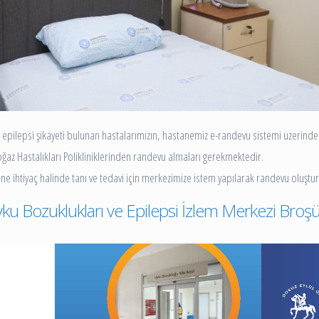
lepsi şikayeti bulunan hastalarımızın, hastanemiz e-randevu sistemi üzerinden v
ğaz Hastalıkları Polikliniklerinden randevu almaları gerekmektedir.
ne ihtiyaç halinde tanı ve tedavi için merkezimize istem yapılarak randevu oluştu
ku Bozuklukları ve Epilepsi İzlem Merkezi Broş