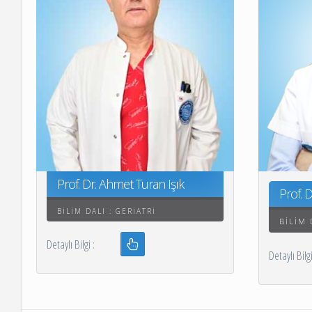
Patoloji Laboratuvarı
Hemşirelik Hizmetleri
Müdürlüğü
İşyeri Sağlık ve Güven
Kalite Yönetimi
GETAT BİRİMİ
Tıbbi Estetik ve Kozm
İş ve Meslek Hastalıkl
Kardiyoloji Aritmi Me
Prof. Dr. Ahmet Turan Işık
Uyku Bozuklukları ve 
Prof. 
BILIM DALI : GERIATRI
Merkezi
BILIM 
Detaylı Bilgi :
Klinik Araştırmalar
Detaylı B
Koordinasyon Birimi