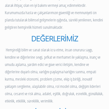
alarak ihtiyaç olan en iyi bakımı vermeyi amaç edinmektedir.
Kurumumuzda hasta ve çalışanlarımızın güvenliği ve memnuniyeti ön
planda tutularak bilimsel gelişmelerin ışığında, sürekli yenilenen, kendini
geliştiren hemşirelik hizmeti sunulmaktadır.
DEĞERLERİMİZ
Hemşireliği bilim ve sanat olarak icra etme, insan onuruna saygı,
kendine ve diğerlerine sevgi, şefkat ve merhamet ile yaklaşma, inanç ve
umudu aşılama, yardım edici ve güve verici iletişim, kendine ve
diğerlerine duyarlı olma, varlığını paylaşma/varlığını sunma, empati
kurma, mesleki otonomi, problem çözme, ekip iş birliği, inovatif
yaklaşım sergileme, ulaşılabilir olma, rol model olma, değişim liderleri
olma, cesaret ve risk alma, adalet, eşitlik, doğruluk, esneklik, gönüllülük,
etkinlik, etkililik, süreklilik, verimlilik.