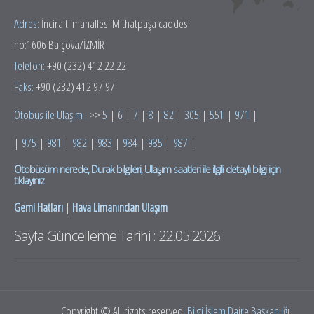
Adres:
İnciraltı mahallesi Mithatpaşa caddesi
no:1606 Balçova/İZMİR
Telefon:
+90 (232) 412 22 22
Faks:
+90 (232) 412 97 97
Otobüs ile Ulaşım :
>>
5
|
6
|
7
|
8
|
82
|
305
|
551
|
971
|
|
975
|
981
|
982
|
983
|
984
|
985
|
987
|
Otobüsüm nerede, Durak bilgileri, Ulaşım saatleri ile ilgili detaylı bilgi için
tıklayınız
Gemi Hatları
|
Hava Limanından Ulaşım
Sayfa Güncelleme Tarihi : 22.05.2026
Copyright © All rights reserved.
Bilgi İşlem Daire Başkanlığı