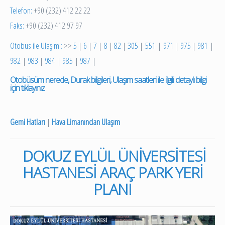
Telefon:
+90 (232) 412 22 22
Faks:
+90 (232) 412 97 97
Otobüs ile Ulaşım :
>>
5
|
6
|
7
|
8
|
82
|
305
|
551
|
971
|
975
|
981
|
982
|
983
|
984
|
985
|
987
|
Otobüsüm nerede, Durak bilgileri, Ulaşım saatleri ile ilgili detaylı bilgi
için tıklayınız
Gemi Hatları
|
Hava Limanından Ulaşım
DOKUZ EYLÜL ÜNİVERSİTESİ
HASTANESİ ARAÇ PARK YERİ
PLANI