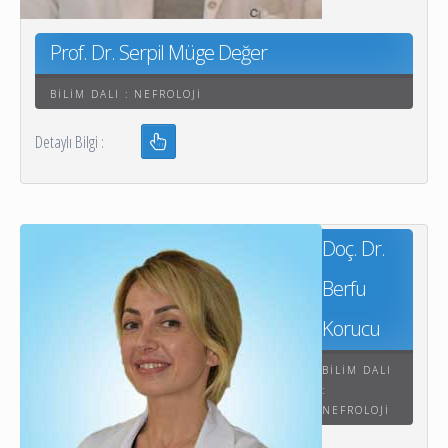
Prof. Dr. Serpil Müge Değer
BILIM DALI : NEFROLOJI
Detaylı Bilgi :
Doç. Dr.
Berfu
Korucu
BILIM DALI
:
NEFROLOJI