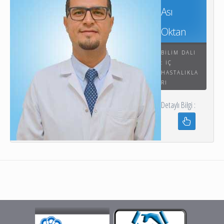
Ası
Oktan
BILIM DALI
: İÇ
HASTALIKLA
RI
Detaylı Bilgi :