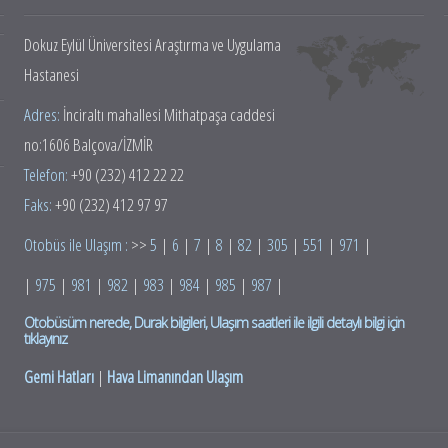
Dokuz Eylül Üniversitesi Araştırma ve Uygulama
Hastanesi
Adres:
İnciraltı mahallesi Mithatpaşa caddesi
no:1606 Balçova/İZMİR
Telefon:
+90 (232) 412 22 22
Faks:
+90 (232) 412 97 97
Otobüs ile Ulaşım :
>>
5
|
6
|
7
|
8
|
82
|
305
|
551
|
971
|
|
975
|
981
|
982
|
983
|
984
|
985
|
987
|
Otobüsüm nerede, Durak bilgileri, Ulaşım saatleri ile ilgili detaylı bilgi için
tıklayınız
Gemi Hatları
|
Hava Limanından Ulaşım