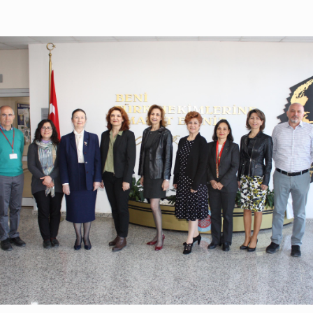
Tüm Birimleri Gör
Enfeksiyon Hastalıkları
Sıkça Sorulan Sorular
lik Birimi
Fizik Tedavi ve Rehabilitasyon
Geriatri
etoloji
İç Hastalıkları
arı Birimi
Kadın Genital Sistem Kanserleri
rkezi
Tarama Polikliniği
Epilepsi
Nükleer Tıp
Üroloji
Tüm Bölümleri Listele