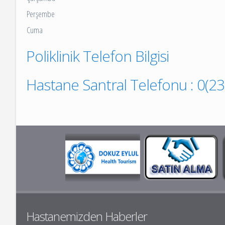
Perşembe
Cuma
Poliklinik Telefon Bilgisi
Hastane Santral Telefonu : 0(2
Hastanemizden Haberler