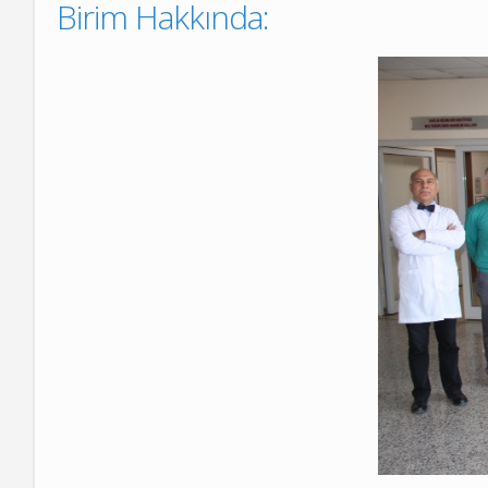
Birim Hakkında:
Patoloji Laboratuvarı
Hemşirelik Hizmetleri
Müdürlüğü
İşyeri Sağlık ve Güven
Kalite Yönetimi
GETAT BİRİMİ
Tıbbi Estetik ve Kozm
İş ve Meslek Hastalıkl
Kardiyoloji Aritmi Me
Uyku Bozuklukları ve 
Merkezi
Klinik Araştırmalar
Koordinasyon Birimi