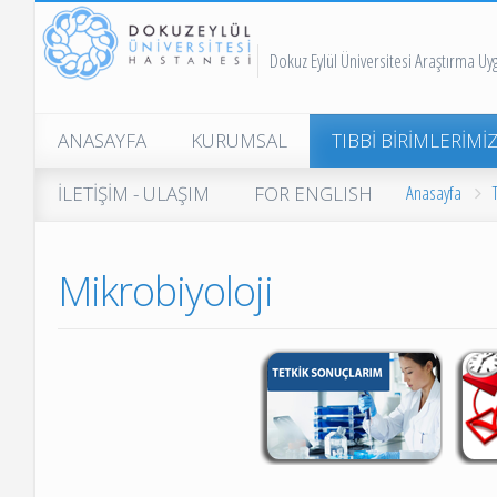
Dokuz Eylül Üniversitesi Araştırma U
ANASAYFA
KURUMSAL
TIBBİ BİRİMLERİMİ
Üniversite Rektörlüğü
Erişkin Hastanesi
Anasayfa
İLETİŞİM - ULAŞIM
FOR ENGLISH
Hastane Başhekimliği
Nevvar Salih İşgöre
Hastanesi
Hastane Başmüdürlüğü
Mikrobiyoloji
Merkez Laboratuvar
Hastane Genel Organizasyon
Şeması
Doku Tipleme ve
Transplantasyon İmm
Hastane Mali Hizmetler
Lab.
Müdürlüğü