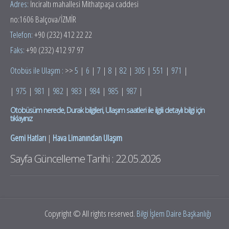
Adres:
İnciraltı mahallesi Mithatpaşa caddesi
no:1606 Balçova/İZMİR
Telefon:
+90 (232) 412 22 22
Faks:
+90 (232) 412 97 97
Otobüs ile Ulaşım :
>>
5
|
6
|
7
|
8
|
82
|
305
|
551
|
971
|
|
975
|
981
|
982
|
983
|
984
|
985
|
987
|
Otobüsüm nerede, Durak bilgileri, Ulaşım saatleri ile ilgili detaylı bilgi için
tıklayınız
Gemi Hatları
|
Hava Limanından Ulaşım
Sayfa Güncelleme Tarihi : 22.05.2026
Copyright © All rights reserved.
Bilgi İşlem Daire Başkanlığı