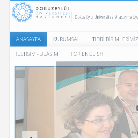
Dokuz Eylül Üniversitesi Araştırma U
ANASAYFA
KURUMSAL
TIBBİ BİRİMLERİMİ
Üniversite Rektörlüğü
Erişkin Hastanesi
İLETİŞİM - ULAŞIM
FOR ENGLISH
Hastane Başhekimliği
Nevvar Salih İşgöre
Hastanesi
Hastane Başmüdürlüğü
Merkez Laboratuvar
Hastane Genel Organizasyon
Şeması
Doku Tipleme ve
Transplantasyon İmm
Hastane Mali Hizmetler
Lab.
Müdürlüğü