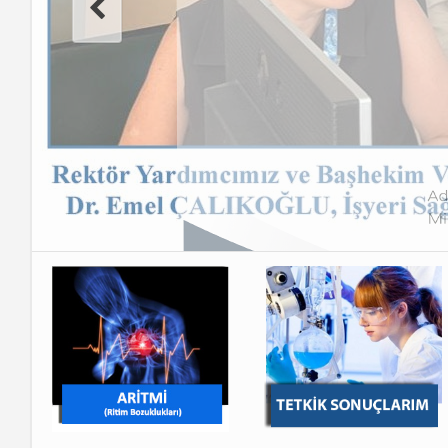
Patoloji Laboratuvarı
Hemşirelik Hizmetleri
Müdürlüğü
İşyeri Sağlık ve Güven
Kalite Yönetimi
GETAT BİRİMİ
Tıbbi Estetik ve Kozm
İş ve Meslek Hastalıkl
Kardiyoloji Aritmi Me
Uyku Bozuklukları ve 
Merkezi
Klinik Araştırmalar
Koordinasyon Birimi