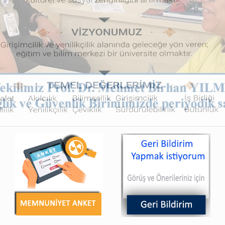
Tüm Birimleri Gör
Enfeksiyon Hastalıkları
Sıkça Sorulan Sorular
lik Birimi
Fizik Tedavi ve Rehabilitasyon
Geriatri
etoloji
İç Hastalıkları
arı Birimi
Kadın Genital Sistem Kanserleri
rkezi
Tarama Polikliniği
Epilepsi
Nükleer Tıp
Üroloji
Tüm Bölümleri Listele