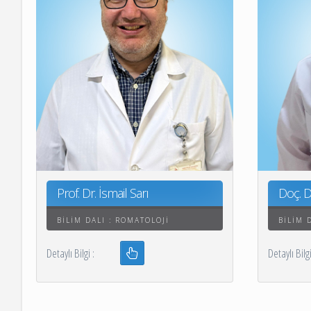
Patoloji Laboratuvarı
Hemşirelik Hizmetleri
Müdürlüğü
İşyeri Sağlık ve Güven
Kalite Yönetimi
GETAT BİRİMİ
Tıbbi Estetik ve Kozm
İş ve Meslek Hastalıkl
Kardiyoloji Aritmi Me
Uyku Bozuklukları ve 
Prof. Dr. İsmail Sarı
Doç. D
Merkezi
BILIM DALI : ROMATOLOJI
BILIM 
Klinik Araştırmalar
Detaylı Bilgi :
Detaylı B
Koordinasyon Birimi