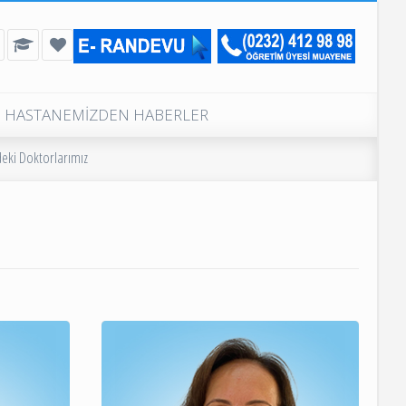
HASTANEMİZDEN HABERLER
Günlük Muayeneli Poliklinikler
ki Doktorlarımız
Poliklinik Telefon Numaraları