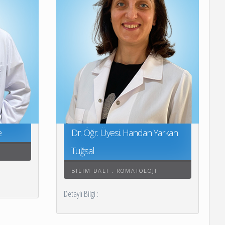
e
Dr. Öğr. Üyesi. Handan Yarkan
Tuğsal
BILIM DALI : ROMATOLOJI
Detaylı Bilgi :