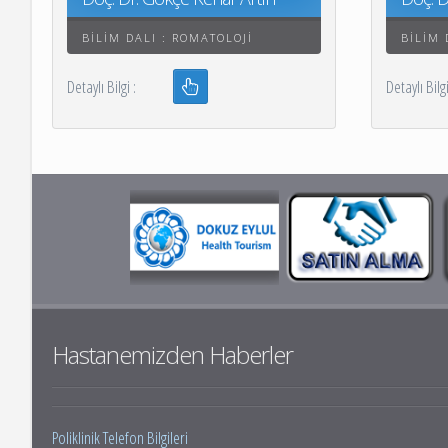
BILIM DALI : ROMATOLOJI
BILIM 
Detaylı Bilgi :
Detaylı B
Hastanemizden Haberler
Poliklinik Telefon Bilgileri