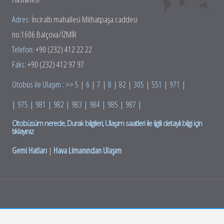
Adres:
İnciraltı mahallesi Mithatpaşa caddesi
no:1606 Balçova/İZMİR
Telefon:
+90 (232) 412 22 22
Faks:
+90 (232) 412 97 97
Otobüs ile Ulaşım :
>>
5
|
6
|
7
|
8
|
82
|
305
|
551
|
971
|
|
975
|
981
|
982
|
983
|
984
|
985
|
987
|
Otobüsüm nerede, Durak bilgileri, Ulaşım saatleri ile ilgili detaylı bilgi için
tıklayınız
Gemi Hatları
|
Hava Limanından Ulaşım